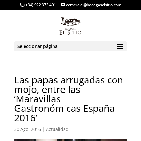
(+34) 922 373 491
comercial@bodegaselsitio.com
Seleccionar página
Las papas arrugadas con
mojo, entre las
‘Maravillas
Gastronómicas España
2016’
30 Ago, 2016
|
Actualidad