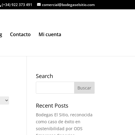
(+34) 922 373 491
comercial@bodegaselsitio.com
g
Contacto
Mi cuenta
Search
Recent Posts
Bodegas El Sitio, reconocida
como caso de éxito en
sostenibilidad por ODS