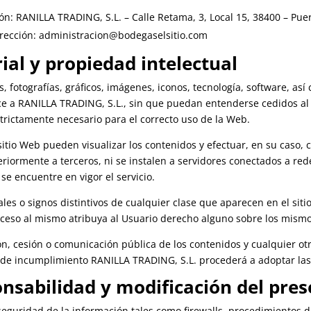
ión: RANILLA TRADING, S.L. – Calle Retama, 3, Local 15, 38400 – Pue
dirección: administracion@bodegaselsitio.com
l y propiedad intelectual
, fotografías, gráficos, imágenes, iconos, tecnología, software, así
e a RANILLA TRADING, S.L., sin que puedan entenderse cedidos al
trictamente necesario para el correcto uso de la Web.
 sitio Web pueden visualizar los contenidos y efectuar, en su caso,
iormente a terceros, ni se instalen a servidores conectados a rede
se encuentre en vigor el servicio.
les o signos distintivos de cualquier clase que aparecen en el s
cceso al mismo atribuya al Usuario derecho alguno sobre los mismo
ón, cesión o comunicación pública de los contenidos y cualquier o
 de incumplimiento RANILLA TRADING, S.L. procederá a adoptar la
abilidad y modificación del prese
 seguridad de la información tales como firewalls, procedimientos