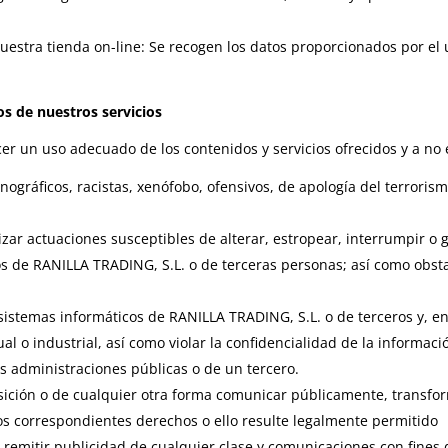
uestra tienda on-line: Se recogen los datos proporcionados por el 
os de nuestros servicios
r un uso adecuado de los contenidos y servicios ofrecidos y a no 
nográficos, racistas, xenófobo, ofensivos, de apología del terrorism
alizar actuaciones susceptibles de alterar, estropear, interrumpir 
cos de RANILLA TRADING, S.L. o de terceras personas; así como obstac
 sistemas informáticos de RANILLA TRADING, S.L. o de terceros y, en
al o industrial, así como violar la confidencialidad de la informac
as administraciones públicas o de un tercero.
posición o de cualquier otra forma comunicar públicamente, transf
 los correspondientes derechos o ello resulte legalmente permitido
e remitir publicidad de cualquier clase y comunicaciones con fines 