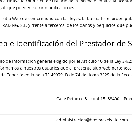
 atribuye la condición de usuario de la misma e implica la acepta
egal, que pueden sufrir modificaciones.
l sitio Web de conformidad con las leyes, la buena fe, el orden públi
 TRADING, S.L. y frente a terceros, de los daños y perjuicios que 
e identificación del Prestador de S
io de Información general exigido por el Artículo 10 de la Ley 34/20
nformamos a nuestros usuarios que el presente sitio web pertenec
 de Tenerife en la hoja TF-49979, Folio 74 del tomo 3225 de la Secci
Calle Retama, 3, Local 15, 38400 – Pue
administracion@bodegaselsitio.com